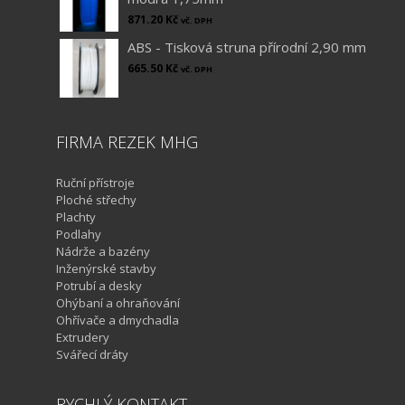
871.20
Kč
vč. DPH
ABS - Tisková struna přírodní 2,90 mm
665.50
Kč
vč. DPH
FIRMA REZEK MHG
Ruční přístroje
Ploché střechy
Plachty
Podlahy
Nádrže a bazény
Inženýrské stavby
Potrubí a desky
Ohýbaní a ohraňování
Ohřívače a dmychadla
Extrudery
Svářecí dráty
RYCHLÝ KONTAKT