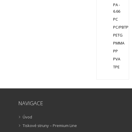
PA -
6.66
PC
PC/PBTP
PETG
PMMA
PP
PVA
TPE
NAVIGACE
Úvod
Tiskové struny – Premium Line