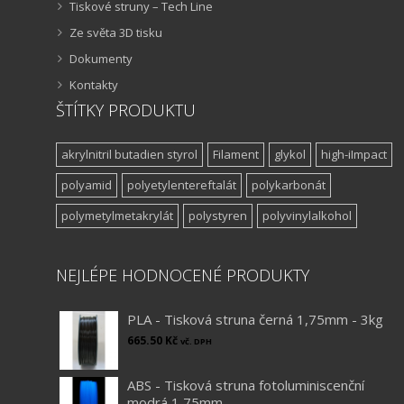
Tiskové struny – Tech Line
Ze světa 3D tisku
Dokumenty
Kontakty
ŠTÍTKY PRODUKTU
akrylnitril butadien styrol
Filament
glykol
high-iImpact
polyamid
polyetylentereftalát
polykarbonát
polymetylmetakrylát
polystyren
polyvinylalkohol
NEJLÉPE HODNOCENÉ PRODUKTY
PLA - Tisková struna černá 1,75mm - 3kg
665.50
Kč
vč. DPH
ABS - Tisková struna fotoluminiscenční
modrá 1,75mm