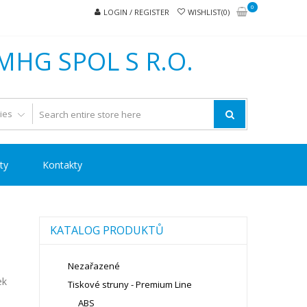
0
LOGIN / REGISTER
WISHLIST(0)
MHG SPOL S R.O.
ty
Kontakty
KATALOG PRODUKTŮ
Nezařazené
ek
Tiskové struny - Premium Line
ABS