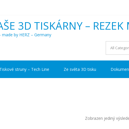
AŠE 3D TISKÁRNY – REZEK 
a – made by HERZ – Germany
Tiskové struny – Tech Line
Ze světa 3D tisku
Dokumen
Zobrazen jediný výsled