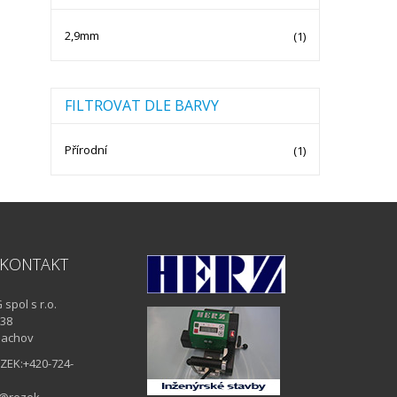
2,9mm
(1)
FILTROVAT DLE BARVY
Přírodní
(1)
 KONTAKT
spol s r.o.
 38
lachov
EZEK:+420-724-