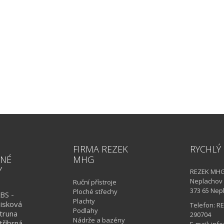
FIRMA REZEK
RYCHLÝ
NÉ
MHG
Y
REZEK MHG 
Neplachov
Ruční přístroje
373 65 Nep
Ploché střechy
BS -
Plachty
isková
Telefon: R
Podlahy
truna
290704
Nádrže a bazény
tříbrná -