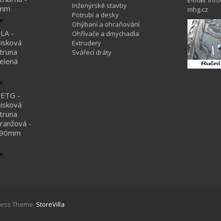
E-mail: inf
Inženýrské stavby
5mm
mhg.cz
Potrubí a desky
PH
Ohýbaní a ohraňování
LA -
Ohřívače a dmychadla
isková
Extrudery
truna
Svářecí dráty
elená
PH
ETG -
isková
truna
ranžová -
2,90mm
PH
Press Theme:
StoreVilla