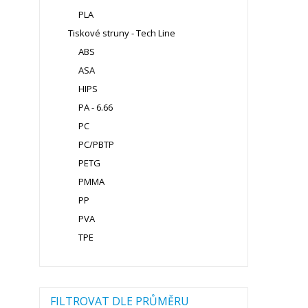
PLA
Tiskové struny - Tech Line
ABS
ASA
HIPS
PA - 6.66
PC
PC/PBTP
PETG
PMMA
PP
PVA
TPE
FILTROVAT DLE PRŮMĚRU