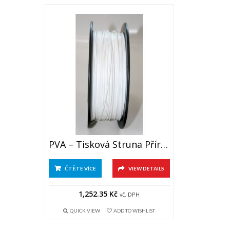
PVA – Tisková Struna Přírodní 2,90mm (0,5kg/cívka)
ČTĚTE VÍCE
VIEW DETAILS
1,252.35
Kč
vč. DPH
QUICK VIEW
ADD TO WISHLIST