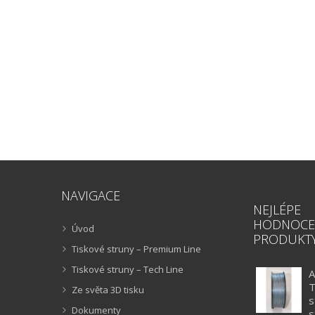
NAVIGACE
NEJLÉPE
HODNOCE
Úvod
PRODUKT
Tiskové struny – Premium Line
Tiskové struny – Tech Line
A
T
Ze světa 3D tisku
s
Dokumenty
s