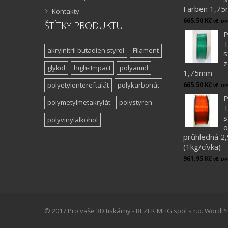
Farben 1,7
Kontakty
665.50
Kč
vč. D
ŠTÍTKY PRODUKTU
P
T
akrylnitril butadien styrol
Filament
s
z
glykol
high-iImpact
polyamid
1,75mm
polyetylentereftalát
polykarbonát
665.50
Kč
vč. D
P
polymetylmetakrylát
polystyren
T
s
polyvinylalkohol
o
průhledná 
(1kg/cívka)
961.95
Kč
vč. D
© 2017 Pro vaše 3D tiskárny - REZEK MHG spol s r.o. Word