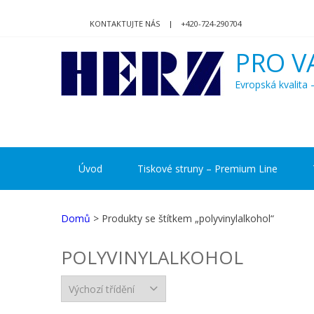
Skip
Skip
to
to
KONTAKTUJTE NÁS
+420-724-290704
navigation
content
PRO V
Evropská kvalit
Úvod
Tiskové struny – Premium Line
Domů
> Produkty se štítkem „polyvinylalkohol“
POLYVINYLALKOHOL