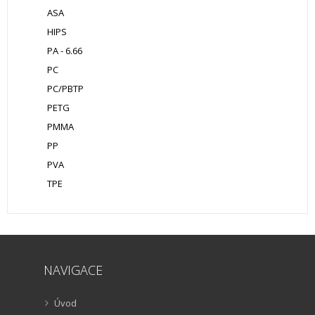
ASA
HIPS
PA - 6.66
PC
PC/PBTP
PETG
PMMA
PP
PVA
TPE
NAVIGACE
Úvod