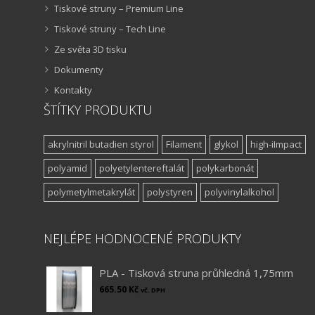
Tiskové struny – Premium Line
Tiskové struny – Tech Line
Ze světa 3D tisku
Dokumenty
Kontakty
ŠTÍTKY PRODUKTU
akrylnitril butadien styrol
Filament
glykol
high-iImpact
polyamid
polyetylentereftalát
polykarbonát
polymetylmetakrylát
polystyren
polyvinylalkohol
NEJLÉPE HODNOCENÉ PRODUKTY
PLA - Tisková struna průhledná 1,75mm
665.50
Kč
vč. DPH