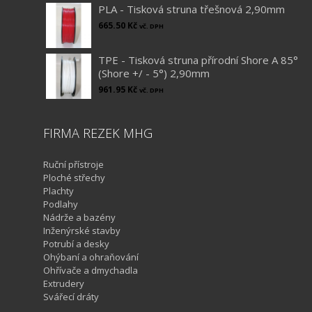
PLA - Tisková struna třešnová 2,90mm
665.50
Kč
vč. DPH
TPE - Tisková struna přírodní Shore A 85°
(Shore +/ - 5°) 2,90mm
961.95
Kč
vč. DPH
FIRMA REZEK MHG
Ruční přístroje
Ploché střechy
Plachty
Podlahy
Nádrže a bazény
Inženýrské stavby
Potrubí a desky
Ohýbaní a ohraňování
Ohřívače a dmychadla
Extrudery
Svářecí dráty