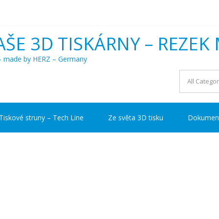
AŠE 3D TISKÁRNY – REZEK 
a – made by HERZ – Germany
Tiskové struny – Tech Line
Ze světa 3D tisku
Dokumen