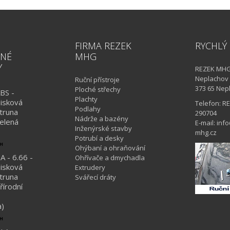
FIRMA REZEK
RYCHLÝ
NÉ
MHG
Y
REZEK MHG 
Neplachov
Ruční přístroje
373 65 Nep
Ploché střechy
BS -
Plachty
isková
Telefon: R
Podlahy
truna
290704
Nádrže a bazény
elená
E-mail: inf
Inženýrské stavby
mhg.cz
Potrubí a desky
PH
Ohýbaní a ohraňování
A - 6.66 -
Ohřívače a dmychadla
isková
Extrudery
truna
Svářecí dráty
řírodní
a)
PH