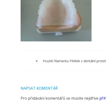
Navigace
pro
Použití filamentu PMMA v dentální protet
příspěvek
NAPSAT KOMENTÁŘ
Pro přidávání komentářů se musíte nejdříve
přih