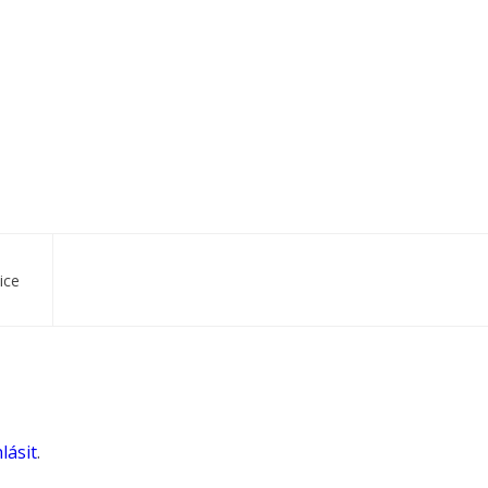
ice
lásit
.