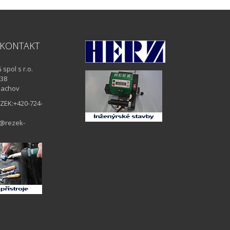
 KONTAKT
spol s r.o.
 38
lachov
EZEK:+420-724-
o@rezek-