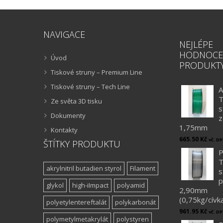
NAVIGACE
NEJLÉPE
HODNOCE
Úvod
PRODUKT
Tiskové struny – Premium Line
Tiskové struny – Tech Line
A
T
Ze světa 3D tisku
s
Dokumenty
z
1,75mm
Kontakty
665.50
Kč
vč. D
ŠTÍTKY PRODUKTU
P
T
akrylnitril butadien styrol
Filament
s
p
glykol
high-iImpact
polyamid
2,90mm
(0,75kg/cívk
polyetylentereftalát
polykarbonát
961.95
Kč
vč. D
polymetylmetakrylát
polystyren