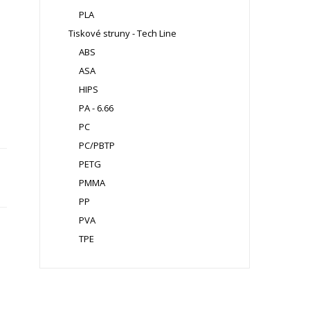
PLA
Tiskové struny - Tech Line
ABS
ASA
HIPS
PA - 6.66
PC
PC/PBTP
PETG
PMMA
PP
PVA
TPE