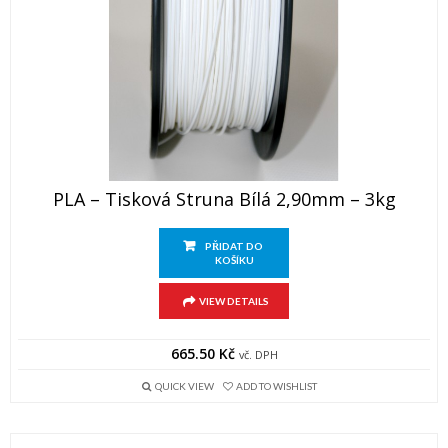
PLA – Tisková Struna Bílá 2,90mm – 3kg
PŘIDAT DO
KOŠÍKU
VIEW DETAILS
665.50
Kč
vč. DPH
QUICK VIEW
ADD TO WISHLIST