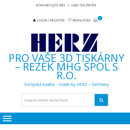
Skip
Skip
KONTAKTUJTE NÁS
+420-724-290704
to
to
navigation
content
0
LOGIN / REGISTER
WISHLIST(0)
PRO VAŠE 3D TISKÁRNY
– REZEK MHG SPOL S
R.O.
Evropská kvalita – made by HERZ – Germany