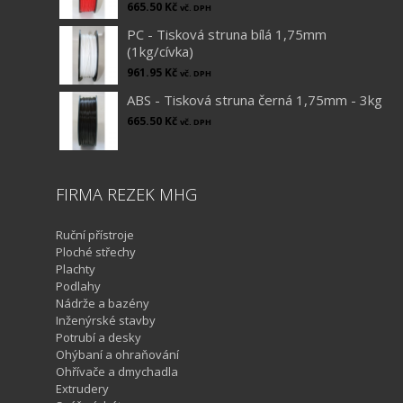
665.50
Kč
vč. DPH
PC - Tisková struna bílá 1,75mm
(1kg/cívka)
961.95
Kč
vč. DPH
ABS - Tisková struna černá 1,75mm - 3kg
665.50
Kč
vč. DPH
FIRMA REZEK MHG
Ruční přístroje
Ploché střechy
Plachty
Podlahy
Nádrže a bazény
Inženýrské stavby
Potrubí a desky
Ohýbaní a ohraňování
Ohřívače a dmychadla
Extrudery